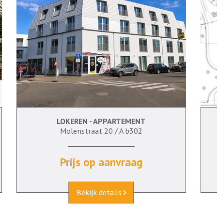
LOKEREN - APPARTEMENT
87 m²
1
Ja
Molenstraat 20 / A b302
Prijs op aanvraag
Bekijk details