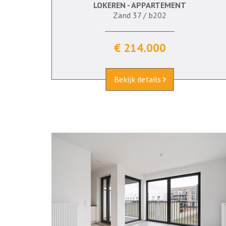
LOKEREN - APPARTEMENT
64 m²
2
Ja
Ja
Zand 37 / b202
€ 214.000
Bekijk details