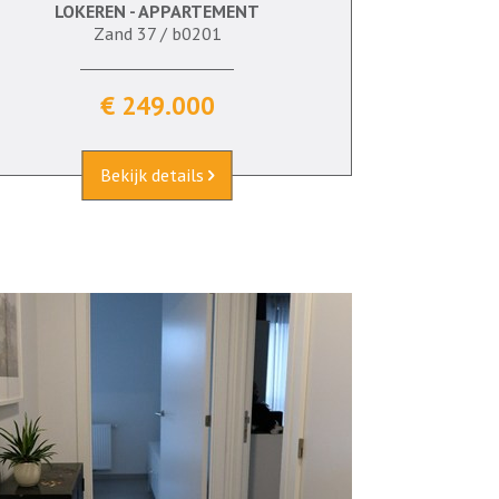
LOKEREN - APPARTEMENT
73 m²
2
Ja
Ja
Zand 37 / b0201
€ 249.000
Bekijk details