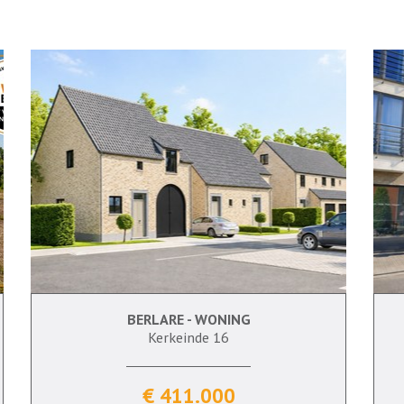
BERLARE - WONING
162 m²
3
Ja
Ja
Kerkeinde 16
€ 411.000