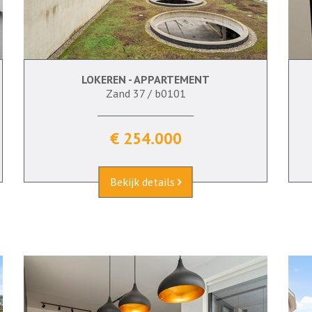
LOKEREN - APPARTEMENT
78 m²
2
Ja
Zand 37 / b0101
€ 254.000
Bekijk details