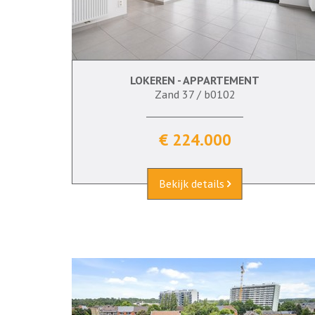
LOKEREN - APPARTEMENT
70 m²
2
Ja
Zand 37 / b0102
€ 224.000
Bekijk details