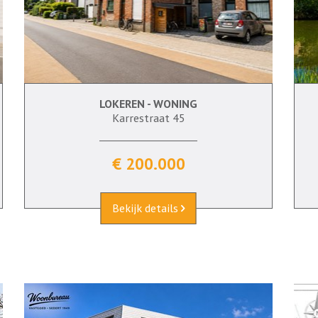
LOKEREN - WONING
92 m²
2
Ja
Karrestraat 45
€ 200.000
Bekijk details