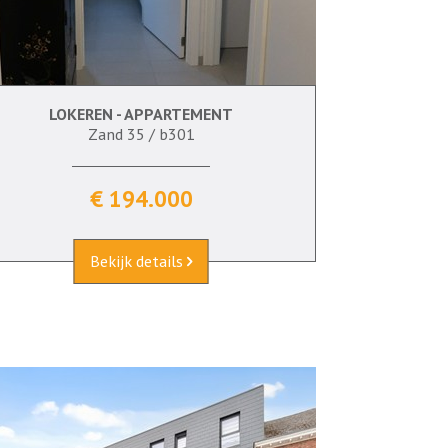
LOKEREN - APPARTEMENT
59 m²
2
Ja
Ja
Zand 35 / b301
€ 194.000
Bekijk details