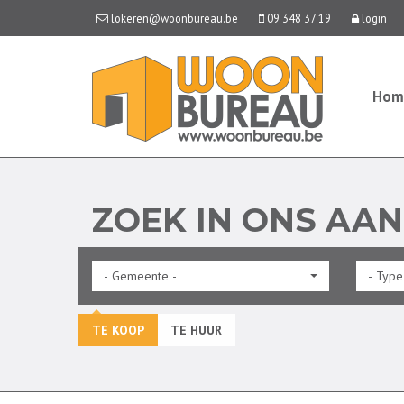
lokeren@woonbureau.be
09 348 37 19
login
Hom
ZOEK IN ONS AA
- Gemeente -
- Type
TE KOOP
TE HUUR