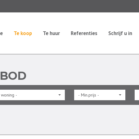
e
Te koop
Te huur
Referenties
Schrijf u in
NBOD
 woning -
- Min.prijs -