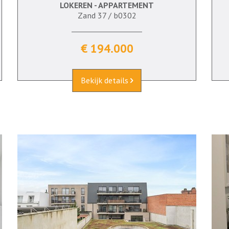
LOKEREN - APPARTEMENT
59 m²
2
Ja
Zand 37 / b0302
€ 194.000
Bekijk details