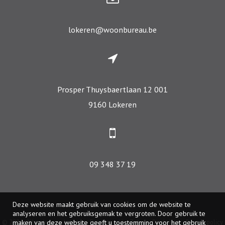
lokeren@woonbureau.be
Prosper Thuysbaertlaan 12 001
9160 Lokeren
09 348 37 19
Deze website maakt gebruik van cookies om de website te
analyseren en het gebruiksgemak te vergroten. Door gebruik te
© 2026 - Woonbureau Lokeren -
Developed by Zabun
-
Disclaimer
-
Privacy policy
maken van deze website geeft u toestemming voor het gebruik