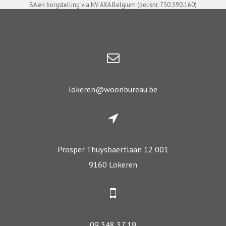
BA en borgstelling via NV AXA Belgium (polisnr. 730.390.160)
lokeren@woonbureau.be
Prosper Thuysbaertlaan 12 001
9160 Lokeren
09 348 37 19