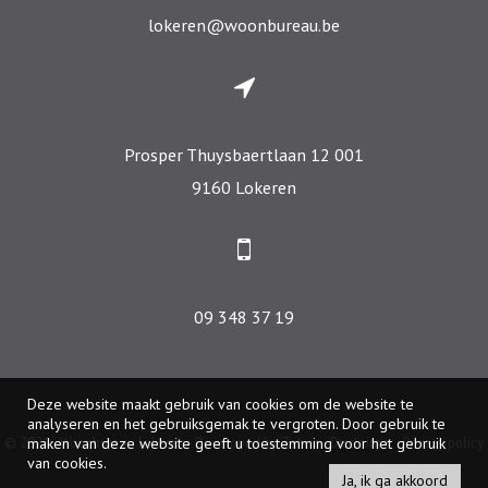
lokeren@woonbureau.be
Prosper Thuysbaertlaan 12 001
9160 Lokeren
09 348 37 19
Deze website maakt gebruik van cookies om de website te
analyseren en het gebruiksgemak te vergroten. Door gebruik te
© 2026 - Woonbureau Lokeren -
Developed by Zabun
-
Disclaimer
-
Privacy policy
maken van deze website geeft u toestemming voor het gebruik
van cookies.
Ja, ik ga akkoord