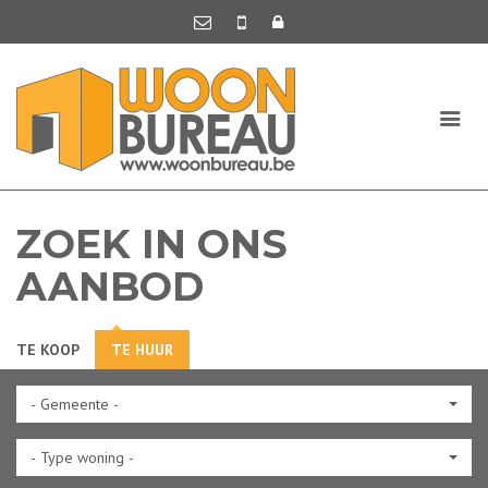
ZOEK IN ONS
AANBOD
TE KOOP
TE HUUR
- Gemeente -
- Type woning -