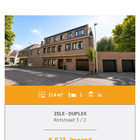
114 m²
2
Ja
ZELE - DUPLEX
Rotstraat 3 / 2
€ 825 /maand