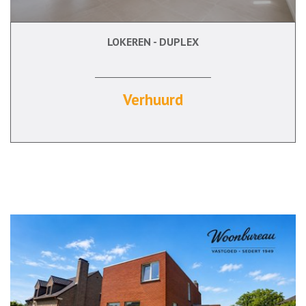
LOKEREN - DUPLEX
106 m²
2
Ja
Verhuurd