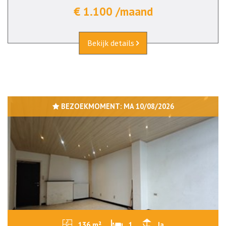
€ 1.100 /maand
Bekijk details
BEZOEKMOMENT:
MA 10/08/2026
136 m²
1
Ja