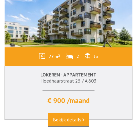
77 m²
2
Ja
LOKEREN - APPARTEMENT
Hoedhaarstraat 25 / A 603
€ 900 /maand
Bekijk details