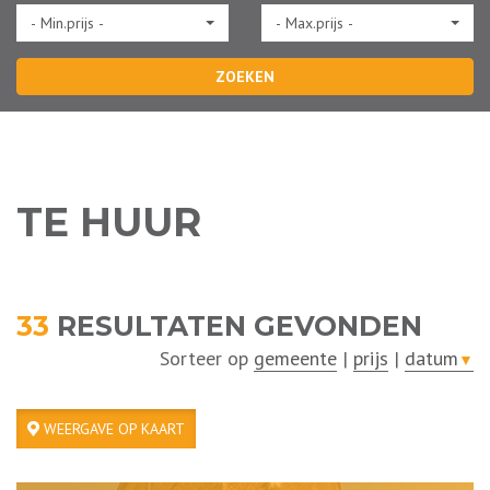
- Min.prijs -
- Max.prijs -
ZOEKEN
TE HUUR
33
RESULTATEN GEVONDEN
Sorteer op
gemeente
|
prijs
|
datum
▼
WEERGAVE OP KAART