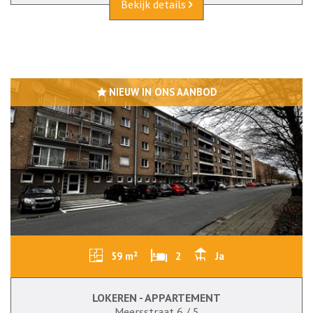
Bekijk details
NIEUW IN ONS AANBOD
59 m²
2
Ja
LOKEREN - APPARTEMENT
Meersstraat 6 / 5