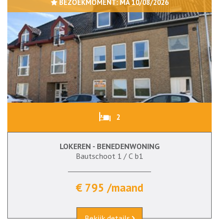
BEZOEKMOMENT:
MA 10/08/2026
2
LOKEREN - BENEDENWONING
Bautschoot 1 / C b1
€ 795 /maand
Bekijk details