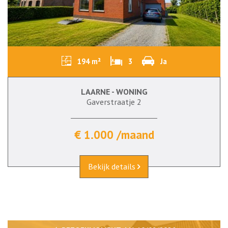
194 m²
3
Ja
LAARNE - WONING
Gaverstraatje 2
€ 1.000 /maand
Bekijk details