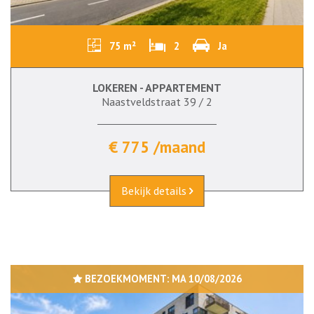
75 m²
2
Ja
LOKEREN - APPARTEMENT
Naastveldstraat 39 / 2
€ 775 /maand
Bekijk details
BEZOEKMOMENT:
MA 10/08/2026