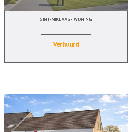
SINT-NIKLAAS - WONING
183 m²
3
Ja
Ja
Verhuurd