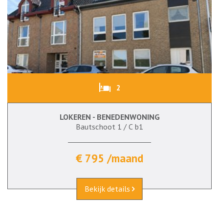
2
LOKEREN - BENEDENWONING
Bautschoot 1 / C b1
€ 795 /maand
Bekijk details