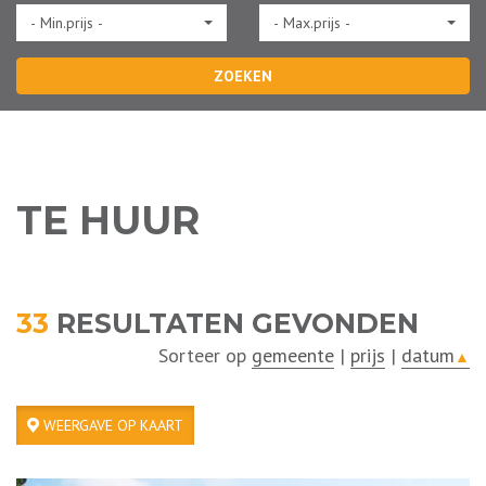
- Min.prijs -
- Max.prijs -
ZOEKEN
TE HUUR
33
RESULTATEN GEVONDEN
Sorteer op
gemeente
|
prijs
|
datum
▲
WEERGAVE OP KAART