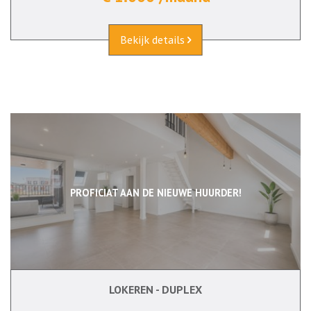
Bekijk details
PROFICIAT AAN DE NIEUWE HUURDER!
LOKEREN - DUPLEX
106 m²
2
Ja