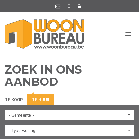
ZOEK IN ONS
AANBOD
TE KOOP
TE HUUR
- Gemeente -
- Type woning -