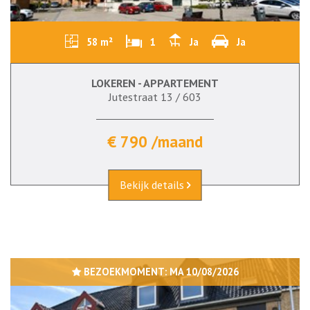
58 m²
1
Ja
Ja
LOKEREN - APPARTEMENT
Jutestraat 13 / 603
€ 790 /maand
Bekijk details
BEZOEKMOMENT:
MA 10/08/2026