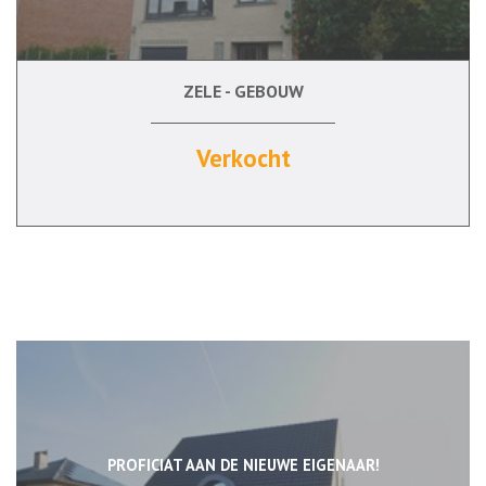
ZELE - GEBOUW
5
Ja
Ja
Verkocht
PROFICIAT AAN DE NIEUWE EIGENAAR!