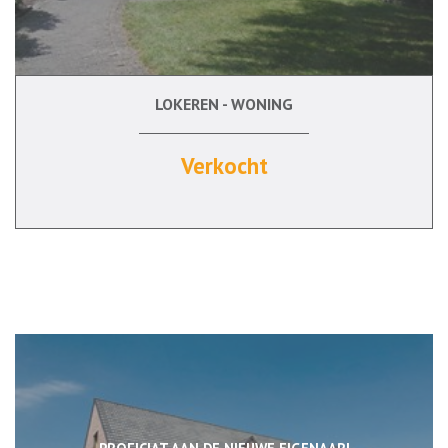
LOKEREN - WONING
4
Ja
Ja
Verkocht