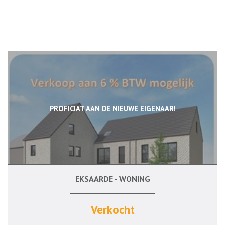
PROFICIAT AAN DE NIEUWE EIGENAAR!
EKSAARDE - WONING
171 m²
3
Ja
Verkocht