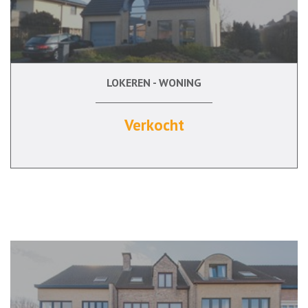
LOKEREN - WONING
180 m²
4
Ja
Ja
Verkocht