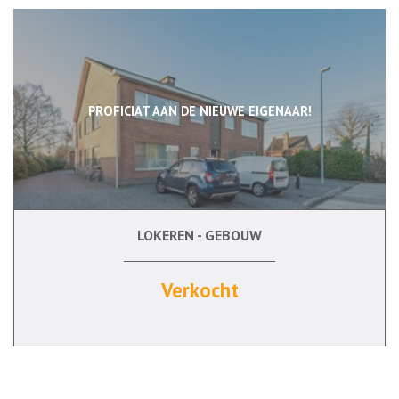
PROFICIAT AAN DE NIEUWE EIGENAAR!
LOKEREN - GEBOUW
3
Ja
Ja
Verkocht