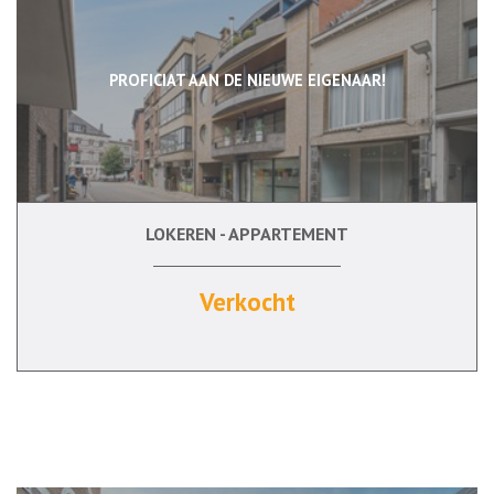
PROFICIAT AAN DE NIEUWE EIGENAAR!
LOKEREN - APPARTEMENT
150 m²
3
Ja
Ja
Verkocht