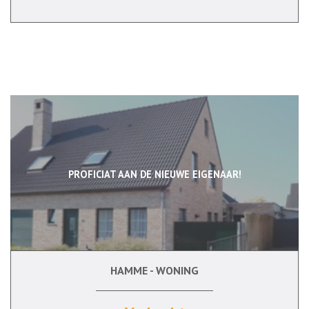
PROFICIAT AAN DE NIEUWE EIGENAAR!
HAMME - WONING
3
Ja
Ja