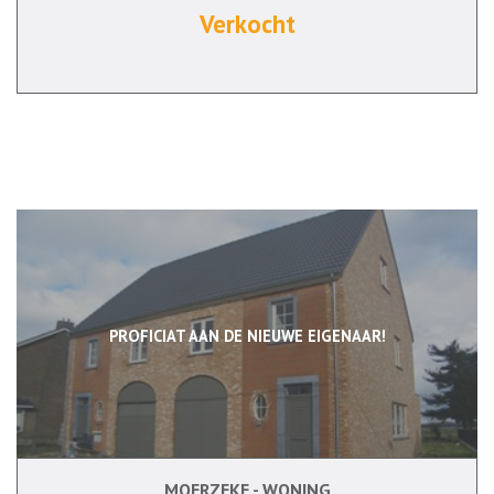
Verkocht
PROFICIAT AAN DE NIEUWE EIGENAAR!
MOERZEKE - WONING
138 m²
3
Ja