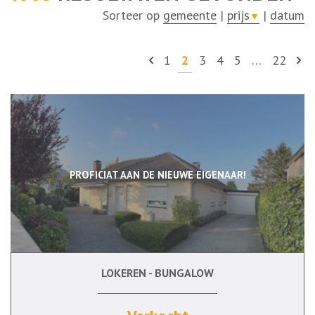
Sorteer op
gemeente
|
prijs
|
datum
▼
1
2
3
4
5
…
22
PROFICIAT AAN DE NIEUWE EIGENAAR!
LOKEREN - BUNGALOW
3
Ja