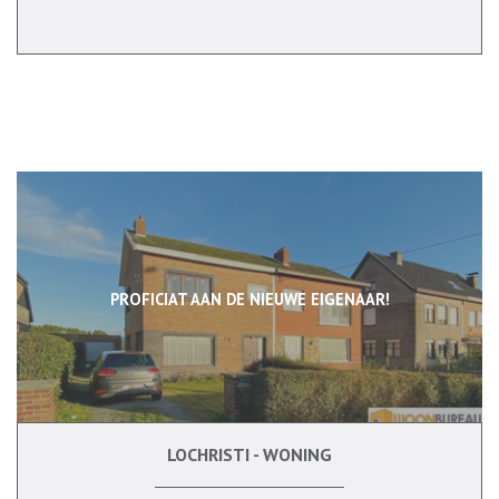
PROFICIAT AAN DE NIEUWE EIGENAAR!
LOCHRISTI - WONING
153 m²
2
Ja