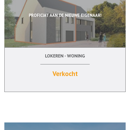
PROFICIAT AAN DE NIEUWE EIGENAAR!
LOKEREN - WONING
200 m²
3
Ja
Verkocht