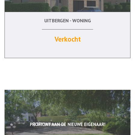
UITBERGEN - WONING
146 m²
3
Ja
Verkocht
PROFICIAT AAN DE NIEUWE EIGENAAR!