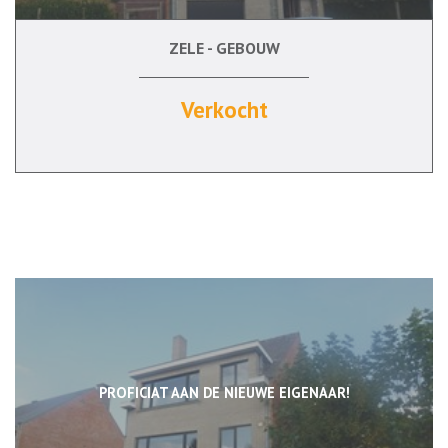
ZELE - GEBOUW
5
Ja
Ja
Verkocht
PROFICIAT AAN DE NIEUWE EIGENAAR!