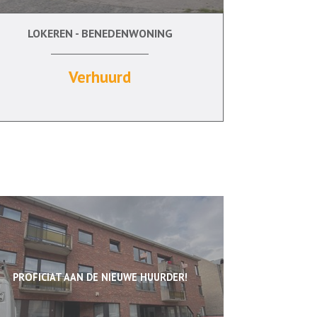
LOKEREN - BENEDENWONING
0 m²
3
Ja
Ja
Verhuurd
PROFICIAT AAN DE NIEUWE HUURDER!