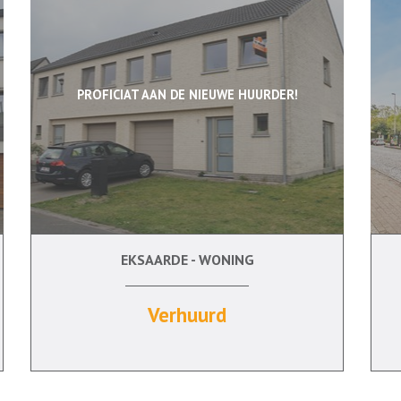
PROFICIAT AAN DE NIEUWE HUURDER!
EKSAARDE - WONING
4
Ja
Ja
Verhuurd