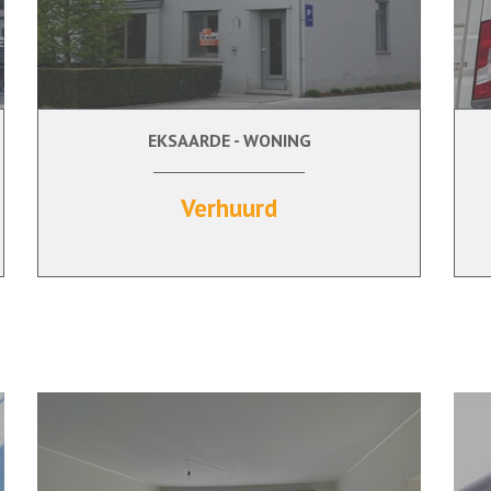
EKSAARDE - WONING
4
Ja
Verhuurd