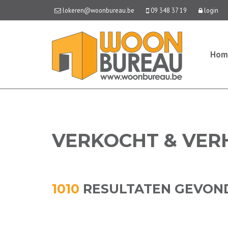
lokeren@woonbureau.be
09 348 37 19
login
Hom
VERKOCHT & VE
1010
RESULTATEN GEVON