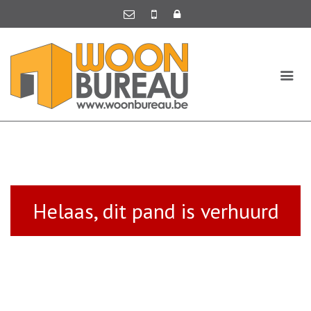
Helaas, dit pand is verhuurd