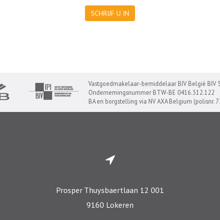
SCHRIJF U IN
Vastgoedmakelaar-bemiddelaar BIV België BIV 
Ondernemingsnummer BTW-BE 0416.312.122
BA en borgstelling via NV AXA Belgium (polisnr. 
Prosper Thuysbaertlaan 12 001
9160 Lokeren