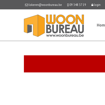
lokeren@woonbureau.be
09 348 37 19
login
Hom