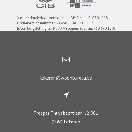
Vastgoedmakelaar-bemiddelaar BIV België BIV 501.228
Ondernemingsnummer BTW-BE 0416.312.122
BA en borgstelling via NV AXA Belgium (polisnr. 730.390.160)
lokeren@woonbureau.be
Prosper Thuysbaertlaan 12 001
9160 Lokeren