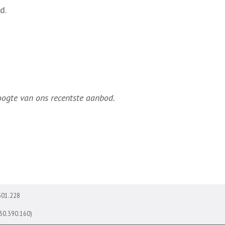
d.
hoogte van ons recentste aanbod.
501.228
730.390.160)