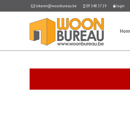
lokeren@woonbureau.be
09 348 37 19
login
Hom