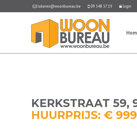
lokeren@woonbureau.be
09 348 37 19
login
Hom
KERKSTRAAT 59, 
HUURPRIJS: € 99