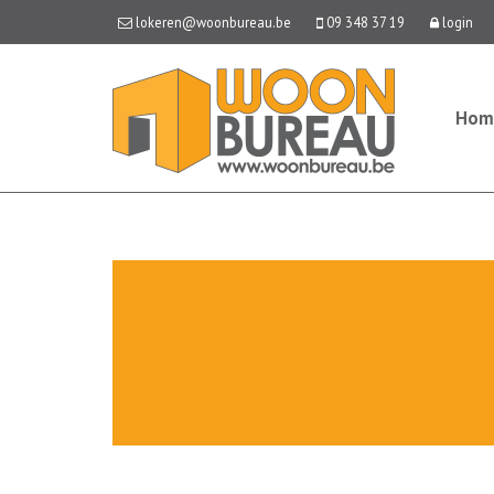
lokeren@woonbureau.be
09 348 37 19
login
Hom