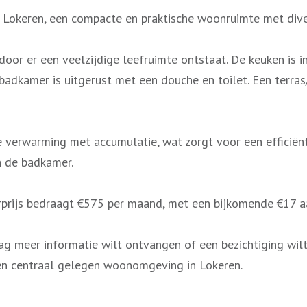
n Lokeren, een compacte en praktische woonruimte met dive
or er een veelzijdige leefruimte ontstaat. De keuken is i
adkamer is uitgerust met een douche en toilet. Een terras
le verwarming met accumulatie, wat zorgt voor een efficië
n de badkamer.
uurprijs bedraagt €575 per maand, met een bijkomende €17 
raag meer informatie wilt ontvangen of een bezichtiging wil
en centraal gelegen woonomgeving in Lokeren.