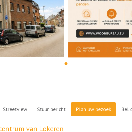
Streetview
Stuur bericht
Plan uw bezoek
Bel 
t centrum van Lokeren