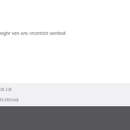
hoogte van ons recentste aanbod.
501.228
730.390.160)