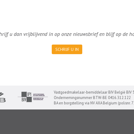
ijf u dan vrijblijvend in op onze nieuwsbrief en blijf op de 
SCHRIJF U IN
Vastgoedmakelaar-bemiddelaar BIV België BIV 
Ondernemingsnummer BTW-BE 0416.312.122
BA en borgstelling via NV AXA Belgium (polisnr. 