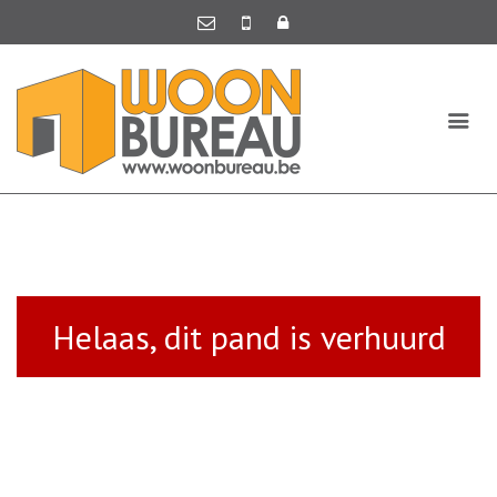
Helaas, dit pand is verhuurd