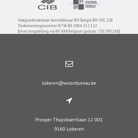
Vastgoedmakelaar-bemiddelaar BIV België BIV 501.228
Ondernemingsnummer BTW-BE 0416.312.122
BA en borgstelling via NV AXA Belgium (polisnr. 730.390.160)
lokeren@woonbureau.be
Prosper Thuysbaertlaan 12 001
9160 Lokeren