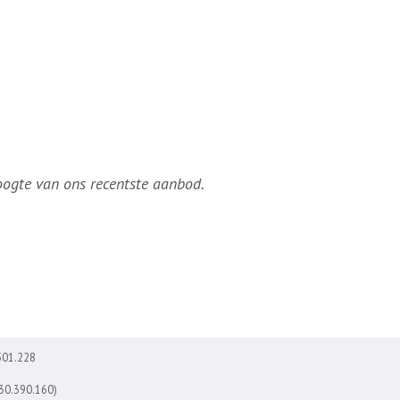
hoogte van ons recentste aanbod.
501.228
730.390.160)