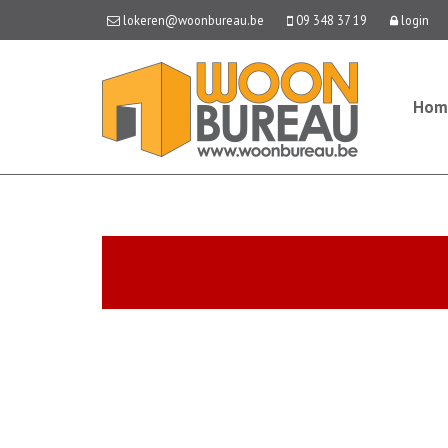
lokeren@woonbureau.be
09 348 37 19
login
Hom