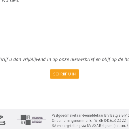
t worden.
ijf u dan vrijblijvend in op onze nieuwsbrief en blijf op de 
SCHRIJF U IN
Vastgoedmakelaar-bemiddelaar BIV België BIV 
Ondernemingsnummer BTW-BE 0416.312.122
BA en borgstelling via NV AXA Belgium (polisnr. 