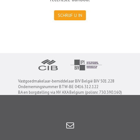
SCHRIJF U IN
Vastgoedmakelaar-bemiddelaar BIV België BIV 501.228
Ondernemingsnummer BTW-BE 0416.312.122
BA en borgstelling via NV AXA Belgium (polisnr. 730.390.160)