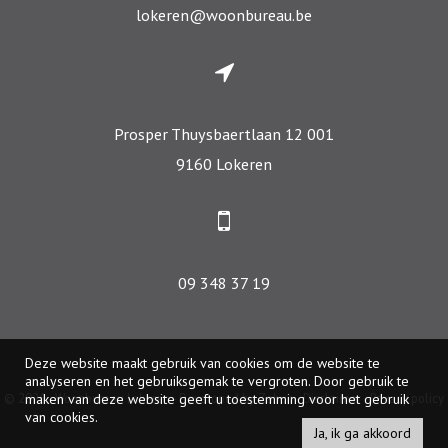
lokeren@woonbureau.be
Prosper Thuysbaertlaan 12 001
9160 Lokeren
09 348 37 19
Deze website maakt gebruik van cookies om de website te
analyseren en het gebruiksgemak te vergroten. Door gebruik te
© 2026 - Woonbureau Lokeren -
Developed by Zabun
-
Disclaimer
-
Privacy policy
maken van deze website geeft u toestemming voor het gebruik
van cookies.
Ja, ik ga akkoord