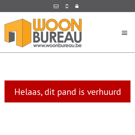
Helaas, dit pand is verhuurd