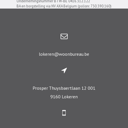
Ondernemingsnummer BTW-BE 0416.312.122
BA en borgstelling via NV AXA Belgium (polisnr. 730.390.160)
lokeren@woonbureau.be
Prosper Thuysbaertlaan 12 001
9160 Lokeren