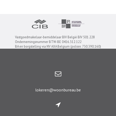
Vastgoedmakelaar-bemiddelaar BIV België BIV 501.228
Ondernemingsnummer BTW-BE 0416.312.122
BA en borgstelling via NV AXA Belgium (polisnr. 730.390.160)
lokeren@woonbureau.be