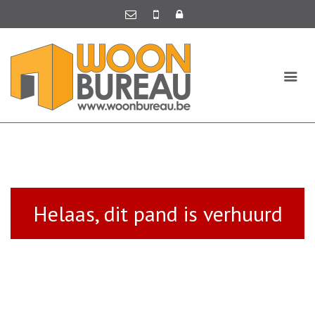
Helaas, dit pand is verhuurd