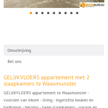
Omschrijving
Bel ons
Omschrijving
GELIJKVLOERS appartement met 2
slaapkamers te Waasmunster
GELIJKVLOERS appartement te Waasmunster -
voorzien van inkom - living - ingerichte keuken en
badkamer - berging - twee slaapkamers - garage en