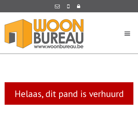
Helaas, dit pand is verhuurd