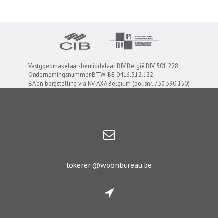
Vastgoedmakelaar-bemiddelaar BIV België BIV 501.228
Ondernemingsnummer BTW-BE 0416.312.122
BA en borgstelling via NV AXA Belgium (polisnr. 730.390.160)
lokeren@woonbureau.be