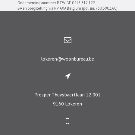
Ondernemingsnummer BTW-BE 0416.312.122
BA en borgstelling via NV AXA Belgium (polisnr. 730.390.160)
lokeren@woonbureau.be
Prosper Thuysbaertlaan 12 001
9160 Lokeren