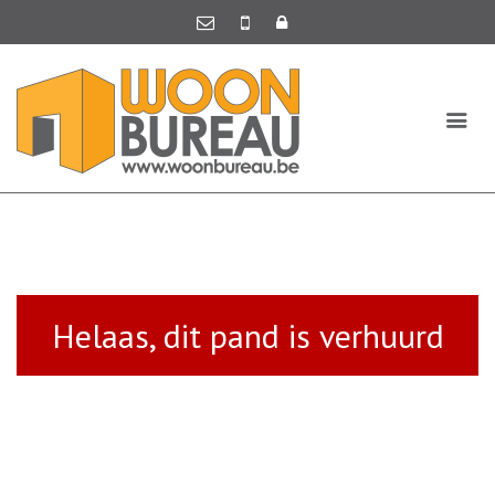
Helaas, dit pand is verhuurd