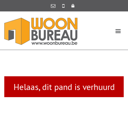
Helaas, dit pand is verhuurd