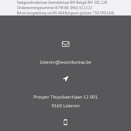
Vastgoedmakelaar-bemiddelaar BIV België BIV 501.228
Ondernemingsnummer BTW-BE 0416.312.122
BA en borgstelling via NV AXA Belgium (polisnr. 730.390.160)
lokeren@woonbureau.be
Prosper Thuysbaertlaan 12 001
9160 Lokeren