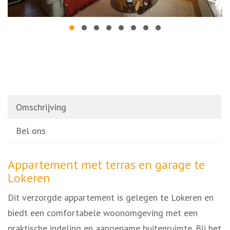
Omschrijving
Bel ons
Omschrijving
Appartement met terras en garage te
Lokeren
Dit verzorgde appartement is gelegen te Lokeren en
biedt een comfortabele woonomgeving met een
praktische indeling en aangename buitenruimte. Bij het