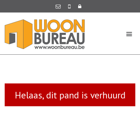
Helaas, dit pand is verhuurd