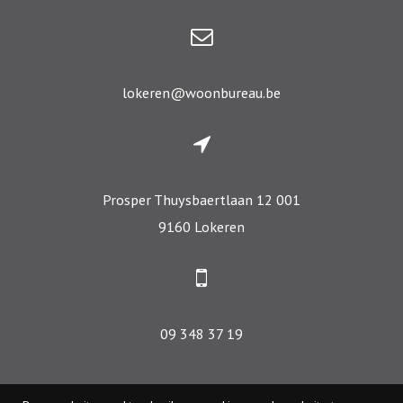
lokeren@woonbureau.be
Prosper Thuysbaertlaan 12 001
9160 Lokeren
09 348 37 19