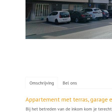
Omschrijving
Bel ons
Omschrijving
Appartement met terras, garage e
Bij het betreden van de inkom kom je terecht 