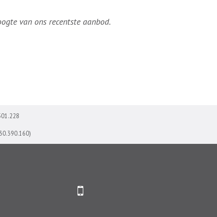
hoogte van ons recentste aanbod.
501.228
730.390.160)