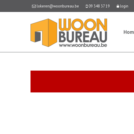
lokeren@woonbureau.be
09 348 37 19
login
Hom