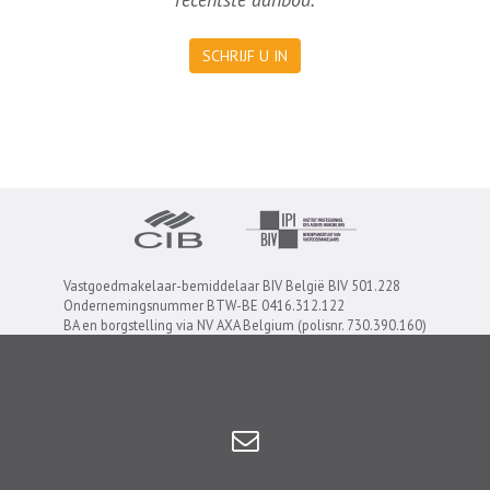
SCHRIJF U IN
Vastgoedmakelaar-bemiddelaar BIV België BIV 501.228
Ondernemingsnummer BTW-BE 0416.312.122
BA en borgstelling via NV AXA Belgium (polisnr. 730.390.160)