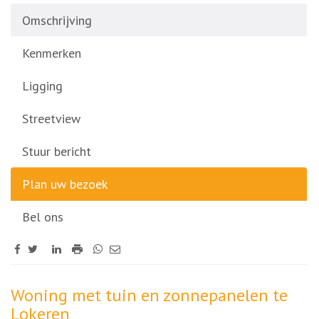
Omschrijving
Kenmerken
Ligging
Streetview
Stuur bericht
Plan uw bezoek
Bel ons
Omschrijving
Woning met tuin en zonnepanelen te
Lokeren