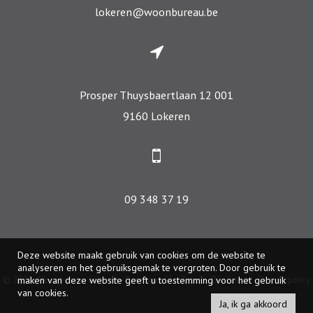
lokeren@woonbureau.be
Prosper Thuysbaertlaan 12 001
9160 Lokeren
09 348 37 19
Deze website maakt gebruik van cookies om de website te
analyseren en het gebruiksgemak te vergroten. Door gebruik te
© 2026 - Woonbureau Lokeren -
Developed by Zabun
-
Disclaimer
-
Privacy policy
maken van deze website geeft u toestemming voor het gebruik
van cookies.
Ja, ik ga akkoord