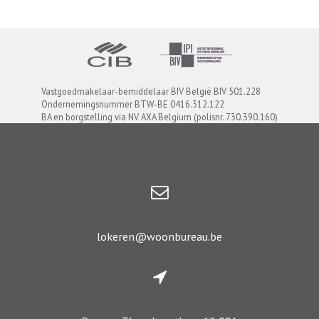
Vastgoedmakelaar-bemiddelaar BIV België BIV 501.228
Ondernemingsnummer BTW-BE 0416.312.122
BA en borgstelling via NV AXA Belgium (polisnr. 730.390.160)
lokeren@woonbureau.be