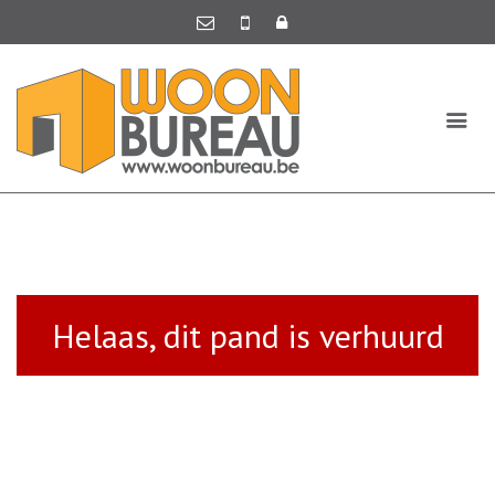
Helaas, dit pand is verhuurd