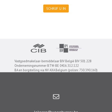
SCHRIJF U IN
Vastgoedmakelaar-bemiddelaar BIV België BIV 501.228
Ondernemingsnummer BTW-BE 0416.312.122
BA en borgstelling via NV AXA Belgium (polisnr. 730.390.160)
lokeren@woonbureau.be