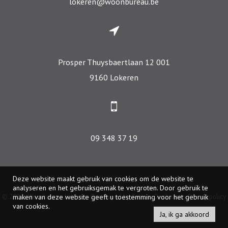
lokeren@woonbureau.be
Prosper Thuysbaertlaan 12 001
9160 Lokeren
09 348 37 19
Deze website maakt gebruik van cookies om de website te
analyseren en het gebruiksgemak te vergroten. Door gebruik te
© 2026 - Woonbureau Lokeren -
Developed by Zabun
-
Disclaimer
-
Privacy policy
maken van deze website geeft u toestemming voor het gebruik
van cookies.
Ja, ik ga akkoord