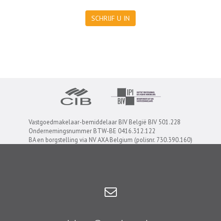
SCHRIJF U IN
Vastgoedmakelaar-bemiddelaar BIV België BIV 501.228
Ondernemingsnummer BTW-BE 0416.312.122
BA en borgstelling via NV AXA Belgium (polisnr. 730.390.160)