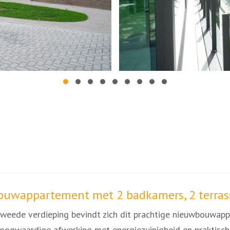
ouwappartement met 2 badkamers, 2 terras
e tweede verdieping bevindt zich dit prachtige nieuwbouwa
hoogwaardige afwerking met energiezuinigheid en praktisch