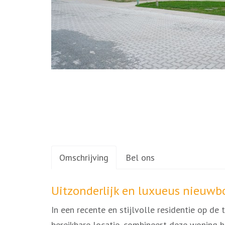
Omschrijving
Bel ons
Omschrijving
Uitzonderlijk en luxueus nieuwb
In een recente en stijlvolle residentie op d
bereikbare locatie, combineert deze woning 